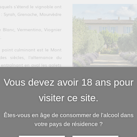
esquels s'étend le vignoble ont
s : Syrah, Grenache, Mourvèdre
 Blanc, Vermentino, Viognier
.
e point culminant est le Mont
des siècles, l'alternance du
 entraînant en aval les galets
.
Vous devez avoir 18 ans pour
visiter ce site.
Êtes-vous en âge de consommer de l’alcool dans
votre pays de résidence ?