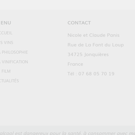
ENU
CONTACT
CCUEIL
Nicole et Claude Panis
S VINS
Rue de La Font du Loup
A PHILOSOPHIE
34725 Jonquières
 VINIFICATION
France
 FILM
Tél : 07 68 05 70 19
CTUALITÉS
’alcool est dangereux pour la santé, à consommer avec mo