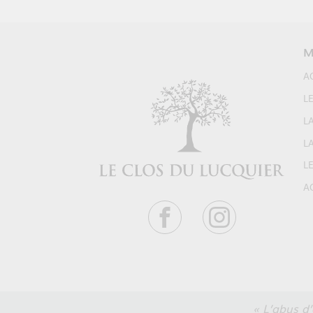
M
A
LE
L
LA
LE
A
« L’abus d