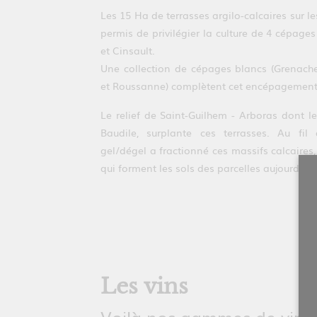
Les 15 Ha de terrasses argilo-calcaires sur l
permis de privilégier la culture de 4 cépage
et Cinsault.
Une collection de cépages blancs (Grenache
et Roussanne) complètent cet encépagement
Le relief de Saint-Guilhem - Arboras dont l
Baudile, surplante ces terrasses. Au fil 
gel/dégel a fractionné ces massifs calcaires,
qui forment les sols des parcelles aujourd'hui
Les vins
Voilà nos gammes de vins