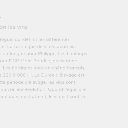
n
on les vins
logue, qui définit les différentes
re. La technique de vinification est
aison longue pour Philippe, Les Louloups
pour l'IGP Mont Baudile, pressurage
é. Les barriques sont en chêne français,
e 220 à 600 Hl. La Durée d'élevage est
te période d'élevage, les vins sont
uivre leur évolution. Quand l'équilibre
uité du vin est atteint, le vin est soutiré