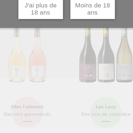
J'ai plus de
Moins de 18
18 ans
ans
Elles l'adorent
Les Lous
Des vins gourmands
Des vins de caractère