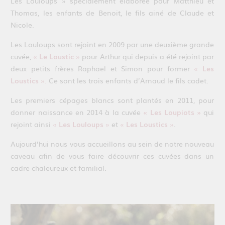
Les Louloups » spécialement élaborée pour Matthieu et
Thomas, les enfants de Benoit, le fils ainé de Claude et
Nicole.
Les Louloups sont rejoint en 2009 par une deuxième grande
cuvée,
«
Le Loustic
»
pour Arthur qui depuis a été rejoint par
deux petits frères Raphael et Simon pour former
«
Les
Loustics
».
Ce sont les trois enfants d’Arnaud le fils cadet.
Les premiers cépages blancs sont plantés en 2011, pour
donner naissance en 2014 à la cuvée
« Les Loupiots »
qui
rejoint ainsi
«
Les Louloups
»
et
«
Les Loustics
»
.
Aujourd’hui nous vous accueillons au sein de notre nouveau
caveau afin de vous faire découvrir ces cuvées dans un
cadre chaleureux et familial.