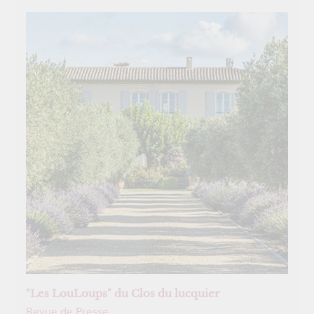
"Les LouLoups" du Clos du lucquier
Revue de Presse