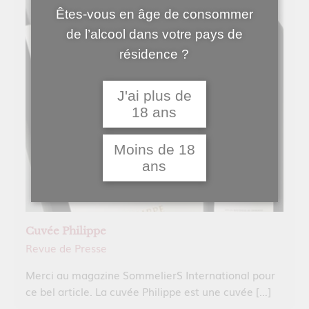
Êtes-vous en âge de consommer
de l’alcool dans votre pays de
résidence ?
J'ai plus de
18 ans
Moins de 18
ans
Cuvée Philippe
Revue de Presse
Merci au magazine SommelierS International pour
ce bel article. La cuvée Philippe est une cuvée […]