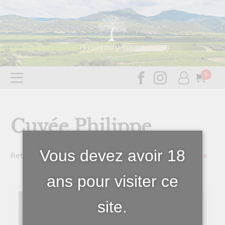
Cuvée Philippe
Vous devez avoir 18
Retrouvez ici les posts de la catégorie
Revue de Presse
ans pour visiter ce
site.