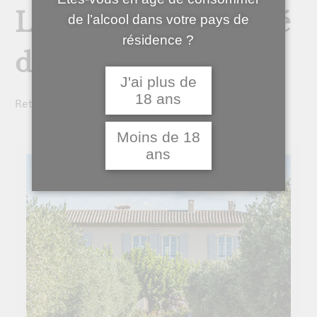
Larzac 2016 médaillé
de l’alcool dans votre pays de
résidence ?
d'Or
J'ai plus de
18 ans
Retrouvez ici les posts de la catégorie
Distinctions
Moins de 18
ans