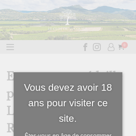
Encore une médaille
Vous devez avoir 18
pour le Clos du
ans pour visiter ce
Lucquier ! Notre
site.
Rouge Terrasses du
Êtes-vous en âge de consommer